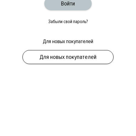
Забыли свой пароль?
Для новых покупателей
ОБУВЬ
СУМКИ
АКСЕССУАРЫ
НОВИНКИ
СКИДКИ
МУЖСКОЕ
Для новых покупателей
ЖЕНСКОЕ
БРЕНДЫ
ПОЛ
КАТЕГОРИЯ
БРЕНД
СКИДКА