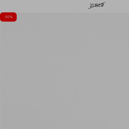
21 150 ₽
-
50%