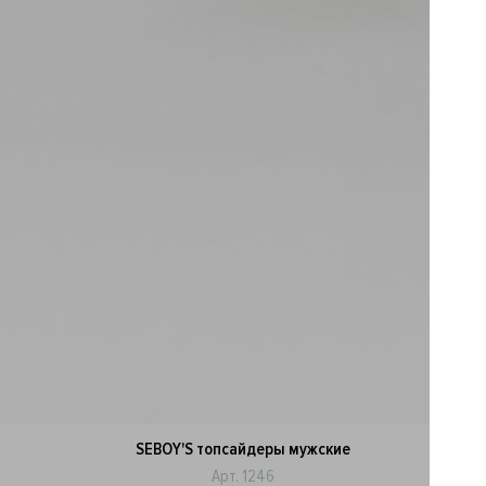
SEBOY'S топсайдеры мужские
Арт. 1246