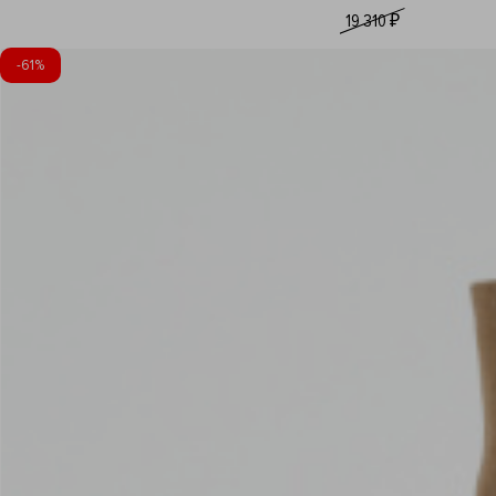
19 310 ₽
-
61%