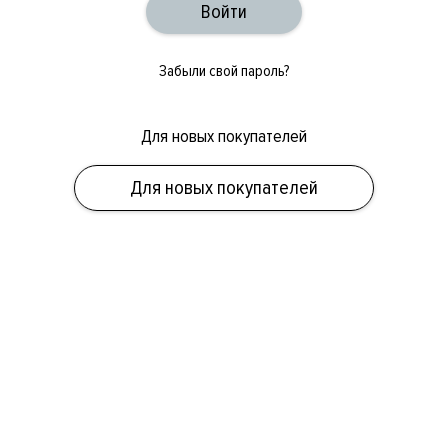
Забыли свой пароль?
Для новых покупателей
ОБУВЬ
СУМКИ
АКСЕССУАРЫ
НОВИНКИ
СКИДКИ
МУЖСКОЕ
Для новых покупателей
ЖЕНСКОЕ
БРЕНДЫ
ПОЛ
КАТЕГОРИЯ
БРЕНД
СКИДКА