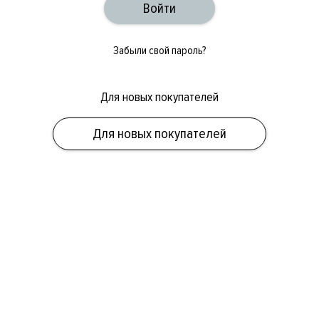
Забыли свой пароль?
Для новых покупателей
ОБУВЬ
СУМКИ
АКСЕССУАРЫ
НОВИНКИ
СКИДКИ
МУЖСКОЕ
Для новых покупателей
ЖЕНСКОЕ
БРЕНДЫ
ПОЛ
КАТЕГОРИЯ
БРЕНД
СКИДКА