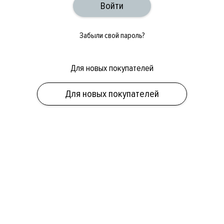
Забыли свой пароль?
Для новых покупателей
ОБУВЬ
СУМКИ
АКСЕССУАРЫ
НОВИНКИ
СКИДКИ
МУЖСКОЕ
Для новых покупателей
ЖЕНСКОЕ
БРЕНДЫ
ПОЛ
КАТЕГОРИЯ
БРЕНД
СКИДКА