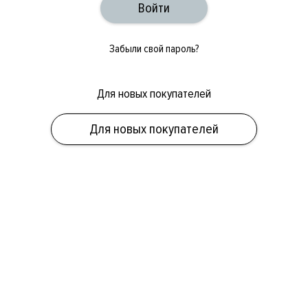
Забыли свой пароль?
Для новых покупателей
ОБУВЬ
СУМКИ
АКСЕССУАРЫ
НОВИНКИ
СКИДКИ
МУЖСКОЕ
Для новых покупателей
ЖЕНСКОЕ
БРЕНДЫ
ПОЛ
КАТЕГОРИЯ
БРЕНД
СКИДКА