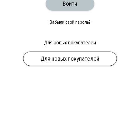
Забыли свой пароль?
Для новых покупателей
ОБУВЬ
СУМКИ
АКСЕССУАРЫ
НОВИНКИ
СКИДКИ
МУЖСКОЕ
Для новых покупателей
ЖЕНСКОЕ
БРЕНДЫ
ПОЛ
КАТЕГОРИЯ
БРЕНД
СКИДКА