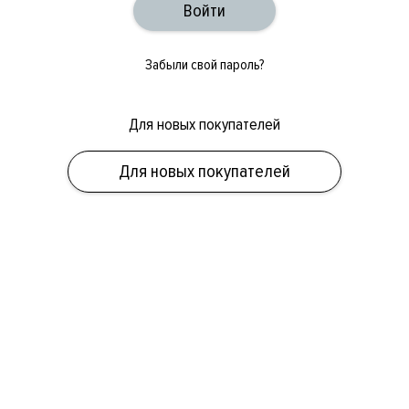
Забыли свой пароль?
Для новых покупателей
ОБУВЬ
СУМКИ
АКСЕССУАРЫ
НОВИНКИ
СКИДКИ
МУЖСКОЕ
Для новых покупателей
ЖЕНСКОЕ
БРЕНДЫ