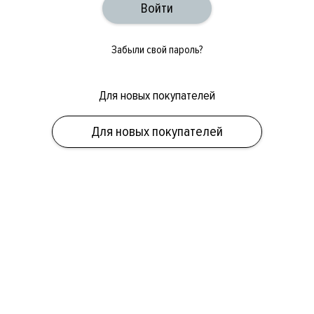
Забыли свой пароль?
Для новых покупателей
ОБУВЬ
СУМКИ
АКСЕССУАРЫ
НОВИНКИ
СКИДКИ
МУЖСКОЕ
Для новых покупателей
ЖЕНСКОЕ
БРЕНДЫ