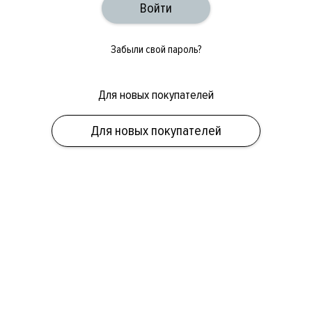
Забыли свой пароль?
Для новых покупателей
ОБУВЬ
СУМКИ
АКСЕССУАРЫ
НОВИНКИ
СКИДКИ
МУЖСКОЕ
Для новых покупателей
ЖЕНСКОЕ
БРЕНДЫ