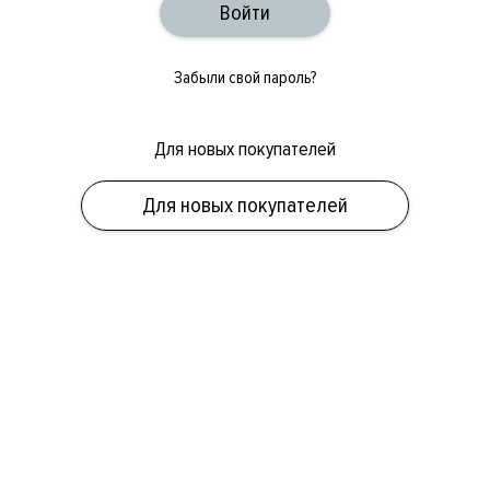
Забыли свой пароль?
Для новых покупателей
ОБУВЬ
СУМКИ
АКСЕССУАРЫ
НОВИНКИ
СКИДКИ
МУЖСКОЕ
Для новых покупателей
ЖЕНСКОЕ
БРЕНДЫ