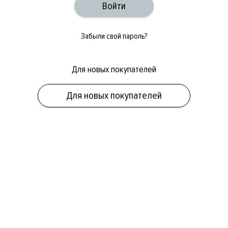
Забыли свой пароль?
Для новых покупателей
ОБУВЬ
СУМКИ
АКСЕССУАРЫ
НОВИНКИ
СКИДКИ
МУЖСКОЕ
Для новых покупателей
ЖЕНСКОЕ
БРЕНДЫ