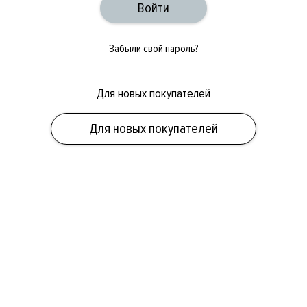
Забыли свой пароль?
Для новых покупателей
ОБУВЬ
СУМКИ
АКСЕССУАРЫ
НОВИНКИ
СКИДКИ
МУЖСКОЕ
Для новых покупателей
ЖЕНСКОЕ
БРЕНДЫ