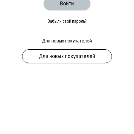
Забыли свой пароль?
Для новых покупателей
ОБУВЬ
СУМКИ
АКСЕССУАРЫ
НОВИНКИ
СКИДКИ
МУЖСКОЕ
Для новых покупателей
ЖЕНСКОЕ
БРЕНДЫ