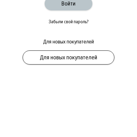
Забыли свой пароль?
Для новых покупателей
ОБУВЬ
СУМКИ
АКСЕССУАРЫ
НОВИНКИ
СКИДКИ
МУЖСКОЕ
Для новых покупателей
ЖЕНСКОЕ
БРЕНДЫ