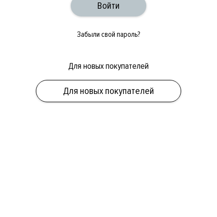
Забыли свой пароль?
Для новых покупателей
ОБУВЬ
СУМКИ
АКСЕССУАРЫ
НОВИНКИ
СКИДКИ
МУЖСКОЕ
Для новых покупателей
ЖЕНСКОЕ
БРЕНДЫ