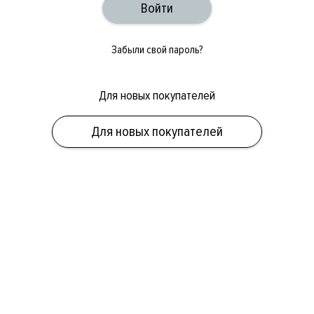
Забыли свой пароль?
Для новых покупателей
ОБУВЬ
СУМКИ
АКСЕССУАРЫ
НОВИНКИ
СКИДКИ
МУЖСКОЕ
Для новых покупателей
ЖЕНСКОЕ
БРЕНДЫ