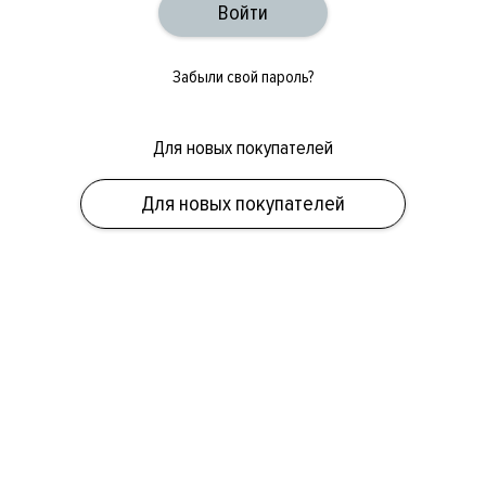
Забыли свой пароль?
Для новых покупателей
ОБУВЬ
СУМКИ
АКСЕССУАРЫ
НОВИНКИ
СКИДКИ
МУЖСКОЕ
Для новых покупателей
ЖЕНСКОЕ
БРЕНДЫ