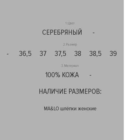
1.Цвет
СЕРЕБРЯНЫЙ
-
2.Размер
-
36,5
37
37,5
38
38,5
39
39,5
3.Материал
100% КОЖА
-
НАЛИЧИЕ РАЗМЕРОВ:
MA&LO шлёпки женские