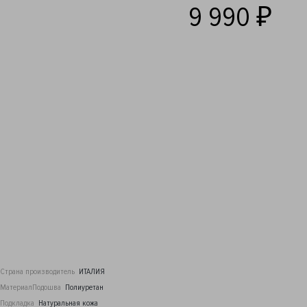
9 990 ₽
Страна производитель
ИТАЛИЯ
МатериалПодошва
Полиуретан
Подкладка
Натуральная кожа