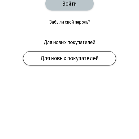
Забыли свой пароль?
Для новых покупателей
ОБУВЬ
СУМКИ
АКСЕССУАРЫ
НОВИНКИ
СКИДКИ
МУЖСКОЕ
Для новых покупателей
ЖЕНСКОЕ
БРЕНДЫ