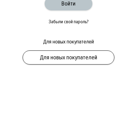
Забыли свой пароль?
Для новых покупателей
ОБУВЬ
СУМКИ
АКСЕССУАРЫ
НОВИНКИ
СКИДКИ
МУЖСКОЕ
Для новых покупателей
ЖЕНСКОЕ
БРЕНДЫ