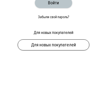
Забыли свой пароль?
Для новых покупателей
ОБУВЬ
СУМКИ
АКСЕССУАРЫ
НОВИНКИ
СКИДКИ
МУЖСКОЕ
Для новых покупателей
ЖЕНСКОЕ
БРЕНДЫ