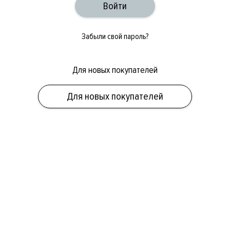
Забыли свой пароль?
Для новых покупателей
ОБУВЬ
СУМКИ
АКСЕССУАРЫ
НОВИНКИ
СКИДКИ
МУЖСКОЕ
Для новых покупателей
ЖЕНСКОЕ
БРЕНДЫ