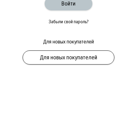
Забыли свой пароль?
Для новых покупателей
ОБУВЬ
СУМКИ
АКСЕССУАРЫ
НОВИНКИ
СКИДКИ
МУЖСКОЕ
Для новых покупателей
ЖЕНСКОЕ
БРЕНДЫ