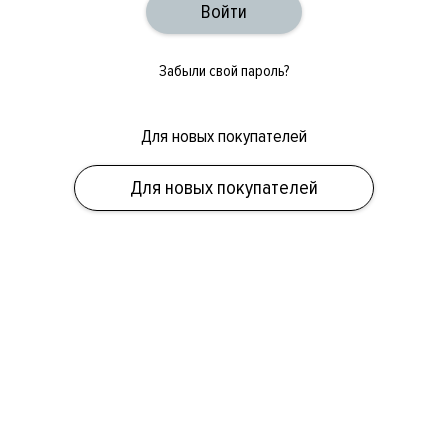
Забыли свой пароль?
Для новых покупателей
ОБУВЬ
СУМКИ
АКСЕССУАРЫ
НОВИНКИ
СКИДКИ
МУЖСКОЕ
Для новых покупателей
ЖЕНСКОЕ
БРЕНДЫ