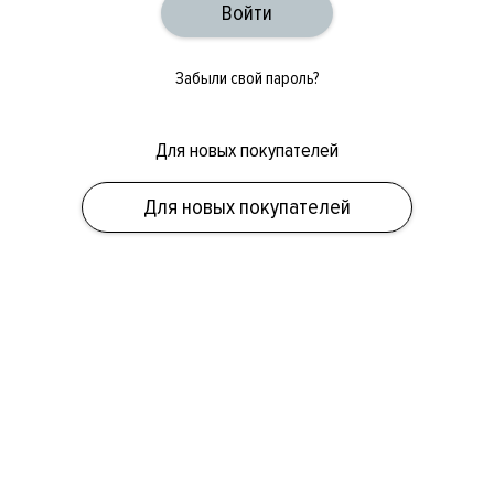
Забыли свой пароль?
Для новых покупателей
ОБУВЬ
СУМКИ
АКСЕССУАРЫ
НОВИНКИ
СКИДКИ
МУЖСКОЕ
Для новых покупателей
ЖЕНСКОЕ
БРЕНДЫ