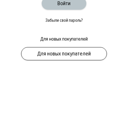
Забыли свой пароль?
Для новых покупателей
ОБУВЬ
СУМКИ
АКСЕССУАРЫ
НОВИНКИ
СКИДКИ
МУЖСКОЕ
Для новых покупателей
ЖЕНСКОЕ
БРЕНДЫ