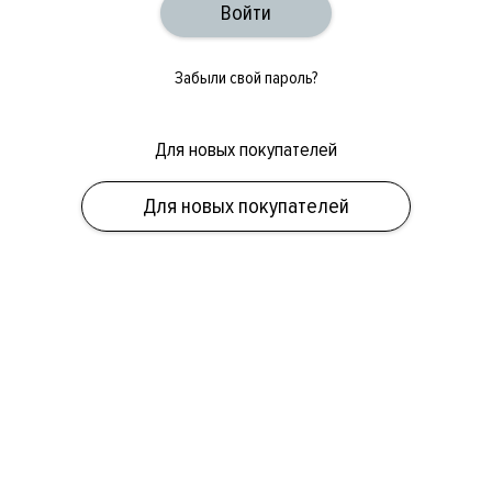
Забыли свой пароль?
Для новых покупателей
ОБУВЬ
СУМКИ
АКСЕССУАРЫ
НОВИНКИ
СКИДКИ
МУЖСКОЕ
Для новых покупателей
ЖЕНСКОЕ
БРЕНДЫ