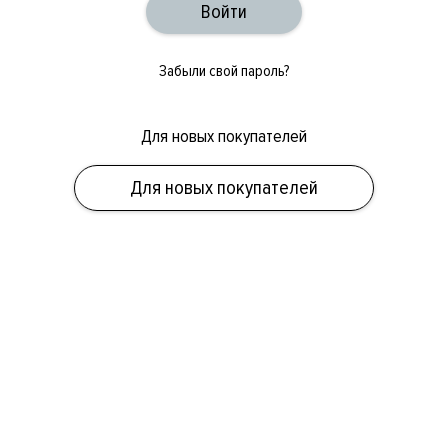
Забыли свой пароль?
Для новых покупателей
ОБУВЬ
СУМКИ
АКСЕССУАРЫ
НОВИНКИ
СКИДКИ
МУЖСКОЕ
Для новых покупателей
ЖЕНСКОЕ
БРЕНДЫ