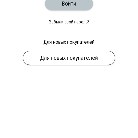
Забыли свой пароль?
Для новых покупателей
ОБУВЬ
СУМКИ
АКСЕССУАРЫ
НОВИНКИ
СКИДКИ
МУЖСКОЕ
Для новых покупателей
ЖЕНСКОЕ
БРЕНДЫ