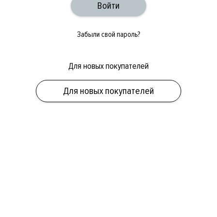
Забыли свой пароль?
Для новых покупателей
ОБУВЬ
СУМКИ
АКСЕССУАРЫ
НОВИНКИ
СКИДКИ
МУЖСКОЕ
Для новых покупателей
ЖЕНСКОЕ
БРЕНДЫ