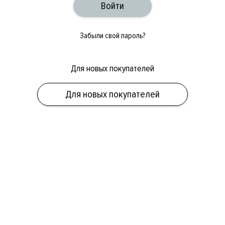
Забыли свой пароль?
Для новых покупателей
ОБУВЬ
СУМКИ
АКСЕССУАРЫ
НОВИНКИ
СКИДКИ
МУЖСКОЕ
Для новых покупателей
ЖЕНСКОЕ
БРЕНДЫ