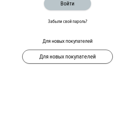
Забыли свой пароль?
Для новых покупателей
ОБУВЬ
СУМКИ
АКСЕССУАРЫ
НОВИНКИ
СКИДКИ
МУЖСКОЕ
Для новых покупателей
ЖЕНСКОЕ
БРЕНДЫ