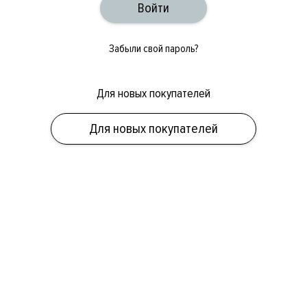
Забыли свой пароль?
Для новых покупателей
ОБУВЬ
СУМКИ
АКСЕССУАРЫ
НОВИНКИ
СКИДКИ
МУЖСКОЕ
Для новых покупателей
ЖЕНСКОЕ
БРЕНДЫ