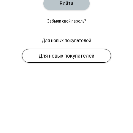
Забыли свой пароль?
Для новых покупателей
ОБУВЬ
СУМКИ
АКСЕССУАРЫ
НОВИНКИ
СКИДКИ
МУЖСКОЕ
Для новых покупателей
ЖЕНСКОЕ
БРЕНДЫ