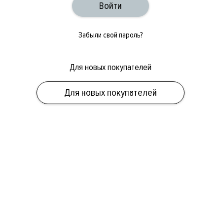
Забыли свой пароль?
Для новых покупателей
ОБУВЬ
СУМКИ
АКСЕССУАРЫ
НОВИНКИ
СКИДКИ
МУЖСКОЕ
Для новых покупателей
ЖЕНСКОЕ
БРЕНДЫ