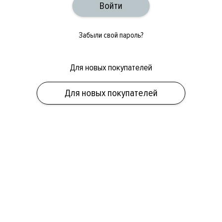
Забыли свой пароль?
Для новых покупателей
ОБУВЬ
СУМКИ
АКСЕССУАРЫ
НОВИНКИ
СКИДКИ
МУЖСКОЕ
Для новых покупателей
ЖЕНСКОЕ
БРЕНДЫ