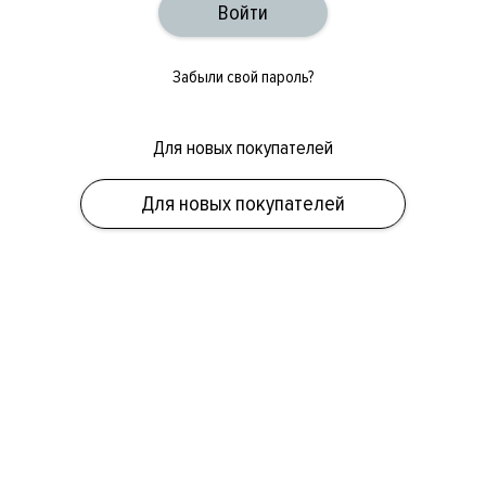
Забыли свой пароль?
Для новых покупателей
ОБУВЬ
СУМКИ
АКСЕССУАРЫ
НОВИНКИ
СКИДКИ
МУЖСКОЕ
Для новых покупателей
ЖЕНСКОЕ
БРЕНДЫ