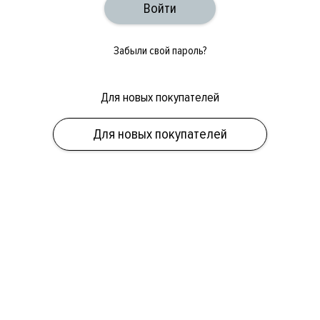
Забыли свой пароль?
Для новых покупателей
ОБУВЬ
СУМКИ
АКСЕССУАРЫ
НОВИНКИ
СКИДКИ
МУЖСКОЕ
Для новых покупателей
ЖЕНСКОЕ
БРЕНДЫ