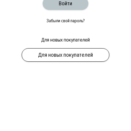
Забыли свой пароль?
Для новых покупателей
ОБУВЬ
СУМКИ
АКСЕССУАРЫ
НОВИНКИ
СКИДКИ
МУЖСКОЕ
Для новых покупателей
ЖЕНСКОЕ
БРЕНДЫ