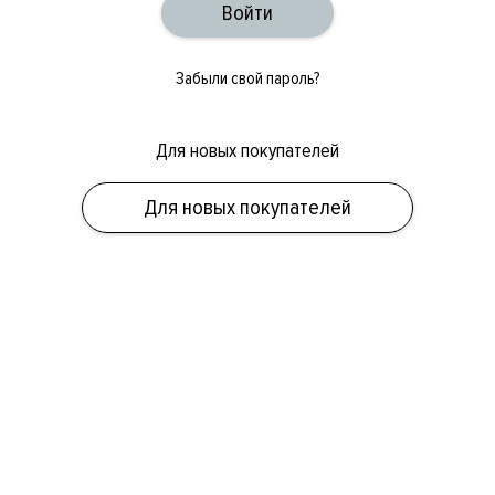
Забыли свой пароль?
Для новых покупателей
ОБУВЬ
СУМКИ
АКСЕССУАРЫ
НОВИНКИ
СКИДКИ
МУЖСКОЕ
Для новых покупателей
ЖЕНСКОЕ
БРЕНДЫ