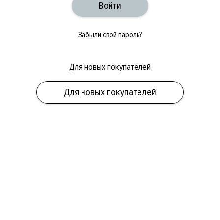
Забыли свой пароль?
Для новых покупателей
ОБУВЬ
СУМКИ
АКСЕССУАРЫ
НОВИНКИ
СКИДКИ
МУЖСКОЕ
Для новых покупателей
ЖЕНСКОЕ
БРЕНДЫ