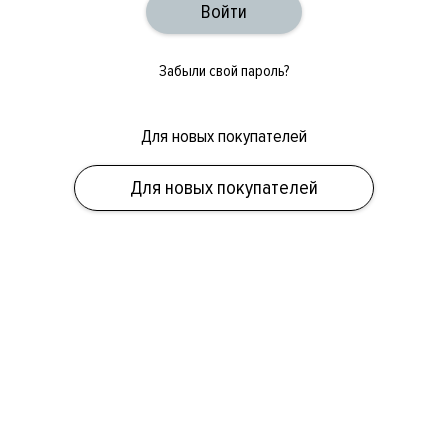
Забыли свой пароль?
Для новых покупателей
ОБУВЬ
СУМКИ
АКСЕССУАРЫ
НОВИНКИ
СКИДКИ
МУЖСКОЕ
Для новых покупателей
ЖЕНСКОЕ
БРЕНДЫ